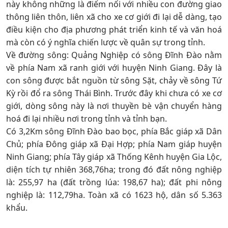
này không những là điểm nối với nhiều con đường giao
thông liên thôn, liên xã cho xe cơ giới đi lại dễ dàng, tạo
điều kiện cho địa phương phát triển kinh tế và văn hoá
mà còn có ý nghĩa chiến lược về quân sự trong tỉnh.
Về đường sông: Quảng Nghiệp có sông Đĩnh Đào nằm
về phía Nam xã ranh giới với huyện Ninh Giang. Đây là
con sông được bắt nguồn từ sông Sặt, chảy về sông Tứ
Kỳ rồi đổ ra sông Thái Bình. Trước đây khi chưa có xe cơ
giới, dòng sông này là nơi thuyền bè vận chuyển hàng
hoá đi lại nhiều nơi trong tỉnh và tỉnh bạn.
Có 3,2Km sông Đĩnh Đào bao bọc, phía Bắc giáp xã Dân
Chủ; phía Đông giáp xã Đại Hợp; phía Nam giáp huyện
Ninh Giang; phía Tây giáp xã Thống Kênh huyện Gia Lộc,
diện tích tự nhiên 368,76ha; trong đó đất nông nghiệp
là: 255,97 ha (đất trồng lúa: 198,67 ha); đất phi nông
nghiệp là: 112,79ha. Toàn xã có 1623 hộ, dân số 5.363
khẩu.